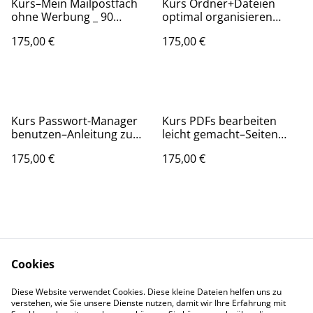
Kurs–Mein Mailpostfach
Kurs Ordner+Dateien
ohne Werbung _ 90
optimal organisieren
Minuten
(Grundlagen)
175,00 €
175,00 €
(Linux&Windows
unterstützt bei Ihrer
Anmeldung bitte angeben
WICHTIG)_90 Minuten
Kurs Passwort-Manager
Kurs PDFs bearbeiten
benutzen–Anleitung zu
leicht gemacht–Seiten
mehr Sicherheit &
ändern, teilen, splitten,
175,00 €
175,00 €
Komfort–Komplexe
Text ändern–PDF-
Passwörter elementar für
Dokumente abändern
Privatsphäre_90 Minuten
ohne Mühe_90 Minuten
Cookies
Kontakt zu uns
Produkte
Diese Website verwendet Cookies. Diese kleine Dateien helfen uns zu
Rechtliches
Privatsphäre
verstehen, wie Sie unsere Dienste nutzen, damit wir Ihre Erfahrung mit