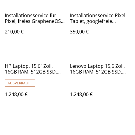
Installationsservice für
Installationsservice Pixel
Pixel, freies GrapheneOS,
Tablet, googlefreie
googlefrei, open source
Neuinstallation
210,00 €
350,00 €
Betriebssystem
grapheneOS
HP Laptop, 15,6" Zoll,
Lenovo Laptop 15,6 Zoll,
16GB RAM, 512GB SSD,
16GB RAM, 512GB SSD,
AMD Ryzen 5 7520U, Linux
Linux Mint 22
Mint 22 maßgeschneidert
maßgeschneidert
AUSVERKAUFT
eingerichtet
eingerichtet, AMD Ryzen 5
1.248,00 €
1.248,00 €
7520U, Notebook