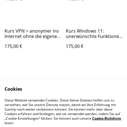
passiert im PC damit ich
überhaupt Programme
nutzen kann?_90 Minuten
Kurs VPN > anonymer ins
Kurs Windows 11:
Internet ohne die eigene
unerwünschte Funktionen
IP-Adresse preiszugeben–
deaktivieren, Lokales
175,00 €
175,00 €
Grundlagen&Einrichten_9
Konto statt Online-Konto
0 Minuten
nutzen _ 90 Minuten
Cookies
Kontakt zu uns
Produkte
Diese Website verwendet Cookies. Diese kleine Dateien helfen uns zu
Rechtliches
Privatsphäre
verstehen, wie Sie unsere Dienste nutzen, damit wir Ihre Erfahrung mit
SumUp noch weiter verbessern können. Sie können mehr über diese
Cookies erfahren und festlegen, wie sie verwendet werden, indem Sie auf
Cookie-Richtlinie
„Cookie-Einstellungen” klicken. Sie können auch unsere
Cookie-Richtlinie
Impressum
lesen.