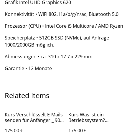
Grafik Intel UHD Graphics 620
Konnektivität • WiFi 802.11a/b/g/n/ac, Bluetooth 5.0
Prozessor (CPU) • Intel Core i5 Multicore / AMD Ryzen
Speicherplatz • 512GB SSD (NVMe), auf Anfrage
1000/2000GB möglich.
Abmessungen • ca. 310 x 17.7 x 229 mm
Garantie • 12 Monate
Related items
Kurs Verschlüsselt E-Mails
Kurs Was ist ein
senden für Anfänger _ 90
Betriebssystem?
Minuten
Grundlagen PC-Verstehen
175,00 €
175,00 €
für Anfänger – Was