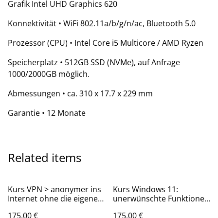
Grafik Intel UHD Graphics 620
Konnektivität • WiFi 802.11a/b/g/n/ac, Bluetooth 5.0
Prozessor (CPU) • Intel Core i5 Multicore / AMD Ryzen
Speicherplatz • 512GB SSD (NVMe), auf Anfrage
1000/2000GB möglich.
Abmessungen • ca. 310 x 17.7 x 229 mm
Garantie • 12 Monate
Related items
Kurs VPN > anonymer ins
Kurs Windows 11:
Internet ohne die eigene
unerwünschte Funktionen
IP-Adresse preiszugeben–
deaktivieren, Lokales
175,00 €
175,00 €
Grundlagen&Einrichten_9
Konto statt Online-Konto