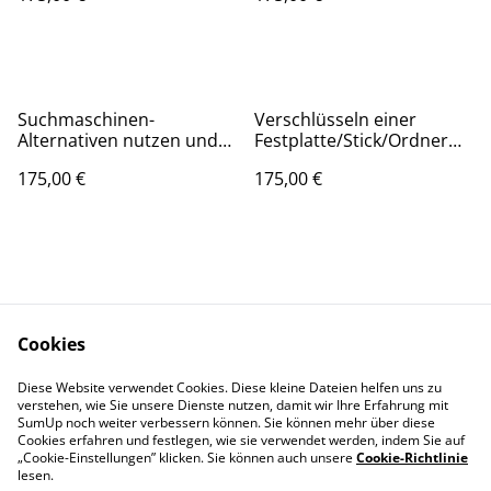
0 Minuten
nutzen _ 90 Minuten
Suchmaschinen-
Verschlüsseln einer
Alternativen nutzen und
Festplatte/Stick/Ordner
besser gezielt im Internet
für Anfänger mit
175,00 €
175,00 €
suchen und finden _ 90
Opensource Software _ 90
Minuten
Minuten
Cookies
Kontakt zu uns
Produkte
Diese Website verwendet Cookies. Diese kleine Dateien helfen uns zu
Rechtliches
Privatsphäre
verstehen, wie Sie unsere Dienste nutzen, damit wir Ihre Erfahrung mit
SumUp noch weiter verbessern können. Sie können mehr über diese
Cookies erfahren und festlegen, wie sie verwendet werden, indem Sie auf
Cookie-Richtlinie
„Cookie-Einstellungen” klicken. Sie können auch unsere
Cookie-Richtlinie
Impressum
lesen.