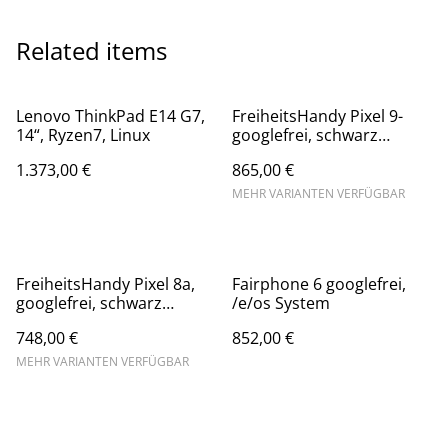
Related items
Lenovo ThinkPad E14 G7,
FreiheitsHandy Pixel 9-
14“, Ryzen7, Linux
googlefrei, schwarz
obsidian, grapheneOS
1.373,00 €
865,00 €
MEHR VARIANTEN VERFÜGBAR
FreiheitsHandy Pixel 8a,
Fairphone 6 googlefrei,
googlefrei, schwarz
/e/os System
obsidian
748,00 €
852,00 €
MEHR VARIANTEN VERFÜGBAR