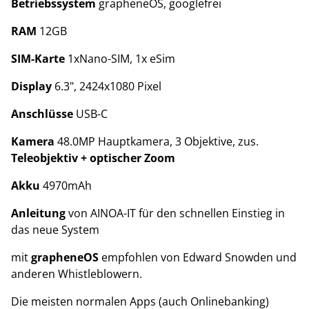
Betriebssystem
grapheneOS, googlefrei
RAM
12GB
SIM-Karte
1xNano-SIM, 1x eSim
Display
6.3", 2424x1080 Pixel
Anschlüsse
USB-C
Kamera
48.0MP Hauptkamera, 3 Objektive, zus.
Teleobjektiv + optischer Zoom
Akku
4970mAh
Anleitung
von AINOA-IT für den schnellen Einstieg in
das neue System
mit
grapheneOS
empfohlen von Edward Snowden und
anderen Whistleblowern.
Die meisten normalen Apps (auch Onlinebanking)