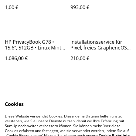
Notebook | Abdeckung
RAM · 1000GB
1,00 €
993,00 €
für Privatsphäre
Datenspeicher SSD
HP PrivacyBook G78 •
Installationsservice für
15,6", 512GB • Linux Mint,
Pixel, freies GrapheneOS,
neuwertig/refurbished
googlefrei, open source
1.086,00 €
210,00 €
Cookies
Kontakt zu uns
Produkte
Diese Website verwendet Cookies. Diese kleine Dateien helfen uns zu
Rechtliches
Privatsphäre
verstehen, wie Sie unsere Dienste nutzen, damit wir Ihre Erfahrung mit
SumUp noch weiter verbessern können. Sie können mehr über diese
Cookies erfahren und festlegen, wie sie verwendet werden, indem Sie auf
Cookie-Richtlinie
„Cookie-Einstellungen” klicken. Sie können auch unsere
Cookie-Richtlinie