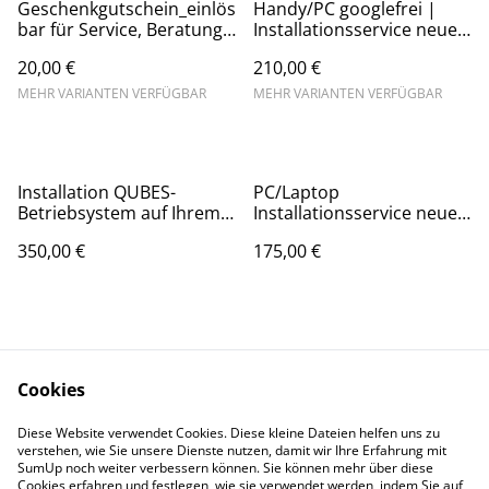
Geschenkgutschein_einlös
Handy/PC googlefrei |
bar für Service, Beratung,
Installationsservice neues
Workshops, Geräte.....
Privatsphäre-System auf
20,00 €
210,00 €
Bitte Wunschbetrag unten
Ihrem Smartphone +
in Optionen auswählen!
Umstiegsunterstützung
MEHR VARIANTEN VERFÜGBAR
MEHR VARIANTEN VERFÜGBAR
inklusive.
Installation QUBES-
PC/Laptop
Betriebsystem auf Ihrem
Installationsservice neues
PC/Laptop–Unser
Betriebssystem,
350,00 €
175,00 €
Installationsservice
opensource, googlefrei,
Linux Mint,
Nachinstallationssupport
inkl.
Cookies
Kontakt zu uns
Produkte
Diese Website verwendet Cookies. Diese kleine Dateien helfen uns zu
Rechtliches
Privatsphäre
verstehen, wie Sie unsere Dienste nutzen, damit wir Ihre Erfahrung mit
SumUp noch weiter verbessern können. Sie können mehr über diese
Cookies erfahren und festlegen, wie sie verwendet werden, indem Sie auf
Cookie-Richtlinie