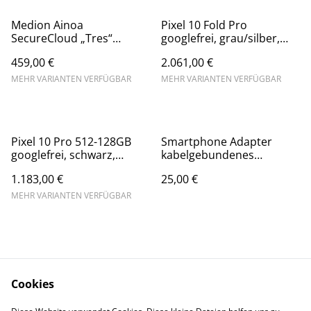
Medion Ainoa
Pixel 10 Fold Pro
SecureCloud „Tres“
googlefrei, grau/silber,
MiniServer mit Nextcloud
grapheneOS,
459,00 €
2.061,00 €
PrivacyPhone
FreiheitsHandy
MEHR VARIANTEN VERFÜGBAR
MEHR VARIANTEN VERFÜGBAR
Pixel 10 Pro 512-128GB
Smartphone Adapter
googlefrei, schwarz,
kabelgebundenes
grapheneOS,
Netzwerk-Ethernet: LAN-
1.183,00 €
25,00 €
PrivacyPhone
Adapter, RJ-45, USB-C 3.0
MEHR VARIANTEN VERFÜGBAR
Cookies
Kontakt zu uns
Produkte